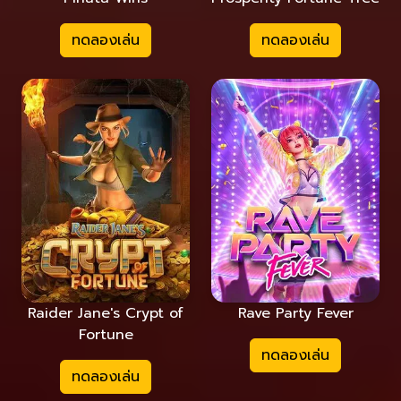
ทดลองเล่น
ทดลองเล่น
Raider Jane's Crypt of
Rave Party Fever
Fortune
ทดลองเล่น
ทดลองเล่น