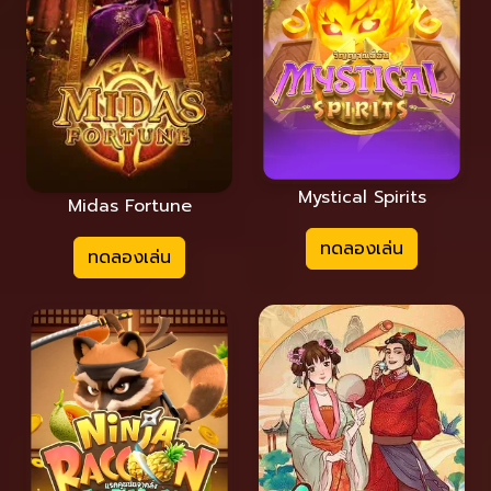
Mystical Spirits
Midas Fortune
ทดลองเล่น
ทดลองเล่น