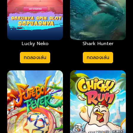
Lucky Neko
Shark Hunter
ทดลองเล่น
ทดลองเล่น