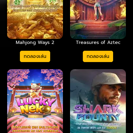
Mahjong Ways 2
Treasures of Aztec
ทดลองเล่น
ทดลองเล่น