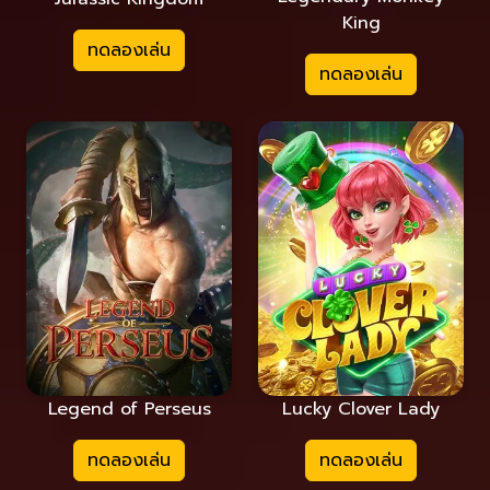
King
ทดลองเล่น
ทดลองเล่น
Legend of Perseus
Lucky Clover Lady
ทดลองเล่น
ทดลองเล่น