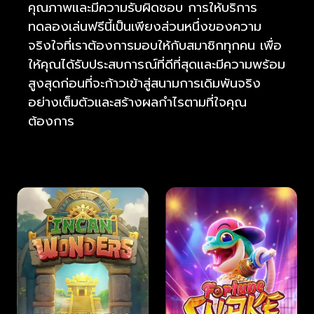
คุณภาพและมีความรับผิดชอบ การให้บริการ
ทดลองเล่นฟรีนี้เป็นเพียงส่วนหนึ่งของความ
จริงใจที่เราต้องการมอบให้กับสมาชิกทุกคน เพื่อ
ให้คุณได้รับประสบการณ์ที่ดีที่สุดและมีความพร้อม
สูงสุดก่อนที่จะก้าวเข้าสู่สนามการเดิมพันจริง
อย่างเต็มตัวและสร้างผลกำไรตามที่ใจคุณ
ต้องการ