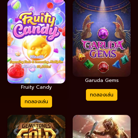
Garuda Gems
Fruity Candy
ทดลองเล่น
ทดลองเล่น