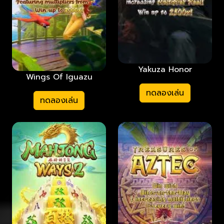
Yakuza Honor
Wings Of Iguazu
ทดลองเล่น
ทดลองเล่น