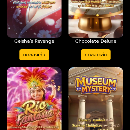
Geisha’s Revenge
Chocolate Deluxe
ทดลองเล่น
ทดลองเล่น