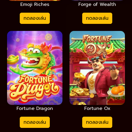
Emoji Riches
Forge of Wealth
ทดลองเล่น
ทดลองเล่น
Fortune Dragon
Fortune Ox
ทดลองเล่น
ทดลองเล่น