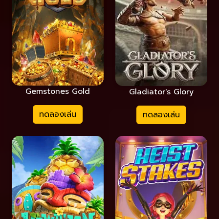
Gemstones Gold
Gladiator's Glory
ทดลองเล่น
ทดลองเล่น